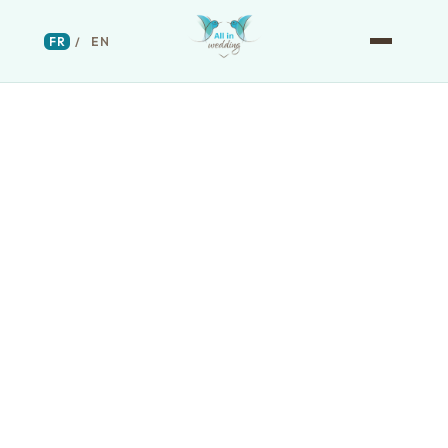
FR
/
EN