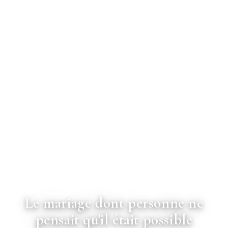
RÉALISATION · C. & S.
Le mariage dont personne ne
pensait qu'il était possible