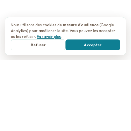
Nous utilisons des cookies de
mesure d'audience
(Google
Analytics) pour améliorer le site. Vous pouvez les accepter
ou les refuser.
En savoir plus
.
Refuser
Accepter
Couple :
C. & S.
Lieu :
Ferme familiale — Armeau (89)
Particularité :
Grange rénovée par les mariés
Mission :
Organisation & conception de la décoration