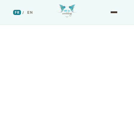
FR
/
EN